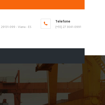
Telefone
 - 29131-099 - Viana - ES
(+55) 27 3041-0991