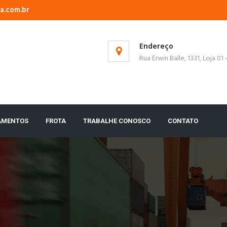
a.com.br
Endereço
Rua Erwin Balle, 1331, Loja 01
AMENTOS
FROTA
TRABALHE CONOSCO
CONTATO