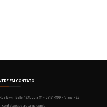
NTRE EM CONTATO
Rua Erwin Balle, 1331, Loja 01 - 29131-099 - Viana - ES
contato@petrocarga.com.br