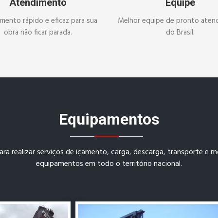
Atendimento
Equipe
mento rápido e eficaz para sua
Melhor equipe de pronto aten
obra não ficar parada.
do Brasil.
Equipamentos
a realizar serviços de içamento, carga, descarga, transporte e
equipamentos em todo o território nacional.